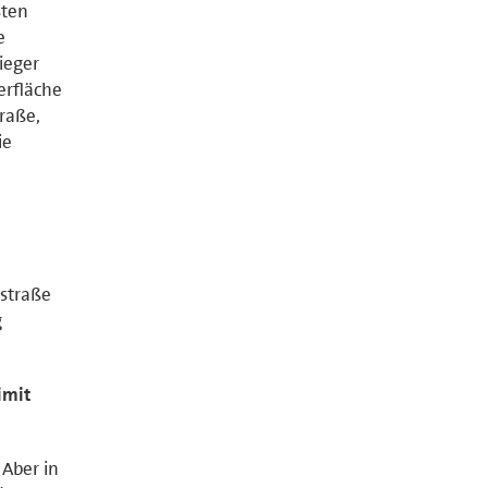
sten
e
ieger
erfläche
raße,
ie
sstraße
g
imit
Aber in