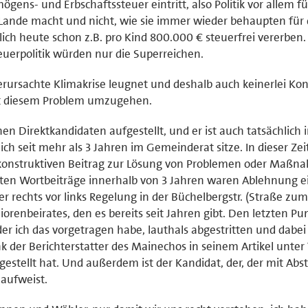
ögens- und Erbschaftssteuer eintritt, also Politik vor allem fü
ande macht und nicht, wie sie immer wieder behaupten für
ch heute schon z.B. pro Kind 800.000 € steuerfrei vererben.
teuerpolitik würden nur die Superreichen.
ursachte Klimakrise leugnet und deshalb auch keinerlei Ko
t diesem Problem umzugehen.
en Direktkandidaten aufgestellt, und er ist auch tatsächlich 
h seit mehr als 3 Jahren im Gemeinderat sitze. In dieser Zei
 konstruktiven Beitrag zur Lösung von Problemen oder Maßn
ten Wortbeiträge innerhalb von 3 Jahren waren Ablehnung e
 rechts vor links Regelung in der Büchelbergstr. (Straße zum
orenbeirates, den es bereits seit Jahren gibt. Den letzten Pu
der ich das vorgetragen habe, lauthals abgestritten und dabei
 der Berichterstatter des Mainechos in seinem Artikel unter
gestellt hat. Und außerdem ist der Kandidat, der, der mit Abs
aufweist.