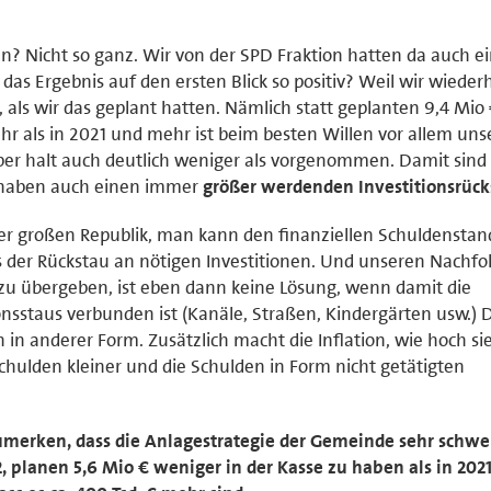
n? Nicht so ganz. Wir von der SPD Fraktion hatten da auch e
as Ergebnis auf den ersten Blick so positiv? Weil wir wiederh
, als wir das geplant hatten. Nämlich statt geplanten 9,4 Mio 
hr als in 2021 und mehr ist beim besten Willen vor allem uns
er halt auch deutlich weniger als vorgenommen. Damit sind
er haben auch einen immer
größer werdenden Investitionsrück
 der großen Republik, man kann den finanziellen Schuldenstan
s der Rückstau an nötigen Investitionen. Und unseren Nachfo
zu übergeben, ist eben dann keine Lösung, wenn damit die
onsstaus verbunden ist (Kanäle, Straßen, Kindergärten usw.)
in anderer Form. Zusätzlich macht die Inflation, wie hoch si
chulden kleiner und die Schulden in Form nicht getätigten
umerken, dass die Anlagestrategie der Gemeinde sehr schwe
, planen 5,6 Mio € weniger in der Kasse zu haben als in 202