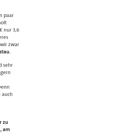
in paar
olt
€ nur 3,6
eres
 wir zwar
stau
.
d sehr
lgern
 Denn
e auch
r zu
1, am