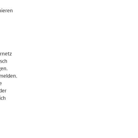
mieren
ernetz
isch
gen.
 melden.
e
der
ich