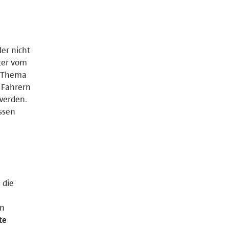
er nicht
iter vom
m Thema
n Fahrern
werden.
ssen
 die
en
te