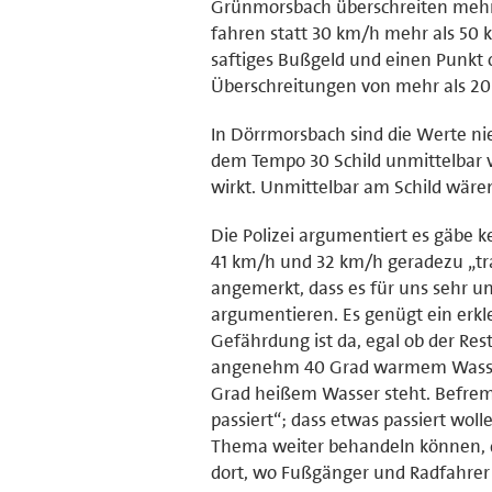
Grünmorsbach überschreiten mehr a
fahren statt 30 km/h mehr als 50 
saftiges Bußgeld und einen Punkt 
Überschreitungen von mehr als 2
In Dörrmorsbach sind die Werte nie
dem Tempo 30 Schild unmittelbar vo
wirkt. Unmittelbar am Schild wäre
Die Polizei argumentiert es gäbe 
41 km/h und 32 km/h geradezu „tr
angemerkt, dass es für uns sehr un
argumentieren. Es genügt ein erkle
Gefährdung ist da, egal ob der Re
angenehm 40 Grad warmem Wasser s
Grad heißem Wasser steht. Befremd
passiert“; dass etwas passiert wol
Thema weiter behandeln können, d.
dort, wo Fußgänger und Radfahrer 