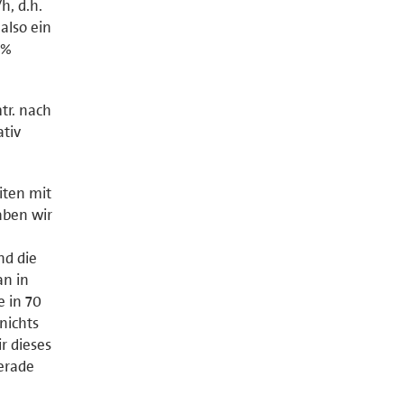
h, d.h.
also ein
5%
tr. nach
ativ
iten mit
aben wir
nd die
an in
 in 70
nichts
r dieses
erade