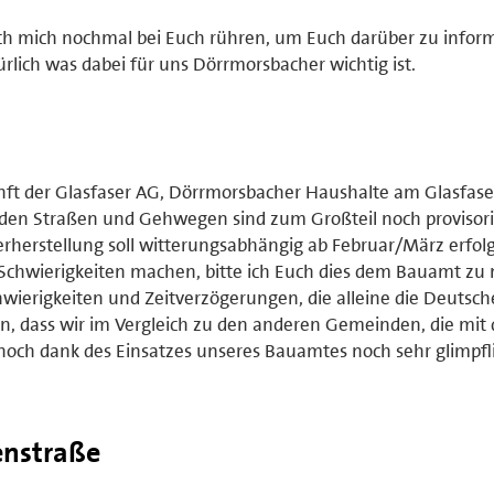
ch mich nochmal bei Euch rühren, um Euch darüber zu infor
ürlich was dabei für uns Dörrmorsbacher wichtig ist.
kunft der Glasfaser AG, Dörrmorsbacher Haushalte am Glasfas
 den Straßen und Gehwegen sind zum Großteil noch provisor
erherstellung soll witterungsabhängig ab Februar/März erfol
e Schwierigkeiten machen, bitte ich Euch dies dem Bauamt zu
hwierigkeiten und Zeitverzögerungen, die alleine die Deutsch
ein, dass wir im Vergleich zu den anderen Gemeinden, die mit 
och dank des Einsatzes unseres Bauamtes noch sehr glimpfl
enstraße