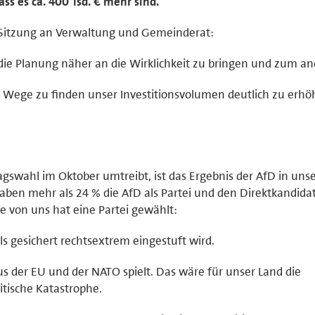
ass es ca. 400 Tsd. € mehr sind.
r Sitzung an Verwaltung und Gemeinderat:
die Planung näher an die Wirklichkeit zu bringen und zum a
Wege zu finden unser Investitionsvolumen deutlich zu erhö
agswahl im Oktober umtreibt, ist das Ergebnis der AfD in un
aben mehr als 24 % die AfD als Partei und den Direktkandida
rte von uns hat eine Partei gewählt:
ls gesichert rechtsextrem eingestuft wird.
us der EU und der NATO spielt. Das wäre für unser Land die
itische Katastrophe.