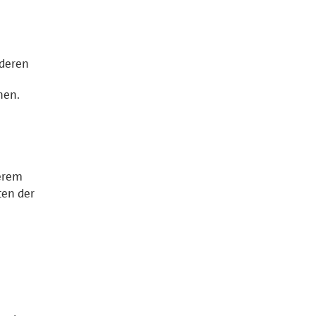
nderen
hen.
serem
ten der