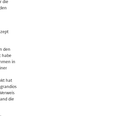
r die
 den
nzept
in den
t habe
ahmen in
iner
nkt hat
 grandios
 Verweis
tand die