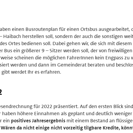
ben einen Busroutenplan für einen Ortsbus ausgearbeitet, d
 Haibach herstellen soll, sondern der auch die sonstigen we
des Ortes bedienen soll. Dabei gehen wir, die sich mit diese
r Bus ein größerer 9 – Sitzer werden soll, der von freiwillige
rweise scheinen die möglichen FahrerInnen kein Engpass zu 
lisiert werden und dann im Gemeinderat beraten und beschlo
gibt werdet Ihr es erfahren.
2
ndrechnung für 2022 präsentiert. Auf den ersten Blick sind
wir haben höhere Einnahmen als geplant und deutlich weniger
r ein
positives Jahresergebnis
mit einem Bestand an flüssig
.
Wären da nicht einige nicht vorzeitig tilgbare Kredite, könn