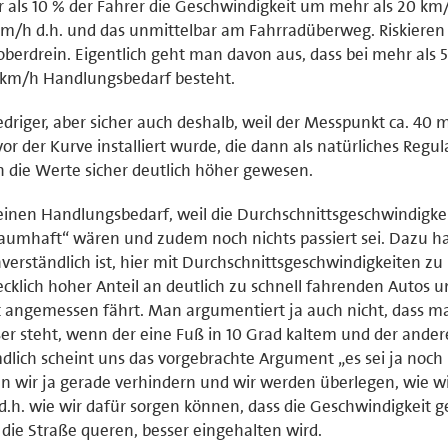
ls 10 % der Fahrer die Geschwindigkeit um mehr als 20 km/
km/h d.h. und das unmittelbar am Fahrradüberweg. Riskieren 
oberdrein. Eigentlich geht man davon aus, dass bei mehr als 
0km/h Handlungsbedarf besteht.
driger, aber sicher auch deshalb, weil der Messpunkt ca. 40 m
r der Kurve installiert wurde, die dann als natürliches Regul
n die Werte sicher deutlich höher gewesen.
keinen Handlungsbedarf, weil die Durchschnittsgeschwindigke
aumhaft“ wären und zudem noch nichts passiert sei. Dazu h
verständlich ist, hier mit Durchschnittsgeschwindigkeiten zu
cklich hoher Anteil an deutlich zu schnell fahrenden Autos u
st angemessen fährt. Man argumentiert ja auch nicht, dass m
teht, wenn der eine Fuß in 10 Grad kaltem und der andere
lich scheint uns das vorgebrachte Argument „es sei ja noch 
len wir ja gerade verhindern und wir werden überlegen, wie wi
h. wie wir dafür sorgen können, dass die Geschwindigkeit g
die Straße queren, besser eingehalten wird.