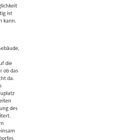
lichkeit
ig ist
n kann.
 Gebäude,
uf die
r ob das
cht da.
h
auplatz
eiten
ung des
tert.
Am
meinsam
Dorfes