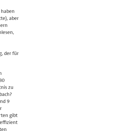
. haben
te), aber
hern
hlesen,
, der für
n
 30
tnis zu
rbach?
und 9
r
rten gibt
effizient
kten