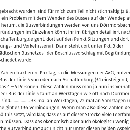
ebracht wurden, sind für mich zum Teil nicht stichhaltig (z.B
er ein Problem mit dem Wenden des Busses auf der Wendeplat
 herum, die Busverbindungen werden von uns Dörrmorsbac
ründungen im Einzelnen könnt Ihr im übrigen detailliert nac
schaffenburg.de geht, dort auf den Punkt Sitzungen und dort
ungs- und Verkehrssenat. Dann steht dort unter Pkt. 3 der
dtischen Busnetzes“ der Beschlussvorschlag mit Begründung
schiedet wurde.
ar Zahlen traktieren. Pro Tag, so die Messungen der AVG, nutze
us der Linie 5 von oder nach Aschaffenburg (34 einsteigend,
d das 4 – 5 Personen. Diese Zahlen muss man ja nun ins Verhäl
Der Bus der Linie 5 fährt an Werktagen wie oft nach Dörrmo
 sind................. 33-mal an Werktagen, 22 mal an Samstagen 
he gibt es 196 Verbindungen. Wenn man also diese Zahlen de
tnis setzt, wird klar, dass es auf dieser Strecke viele Leerfah
ein müssen. Dass das ökonomisch aber auch ökologisch wenig 
solche Busverbindung auch nicht nur unter diesen beiden Aspe