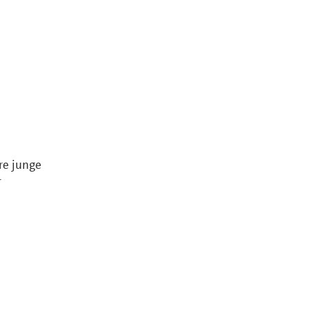
re junge
r