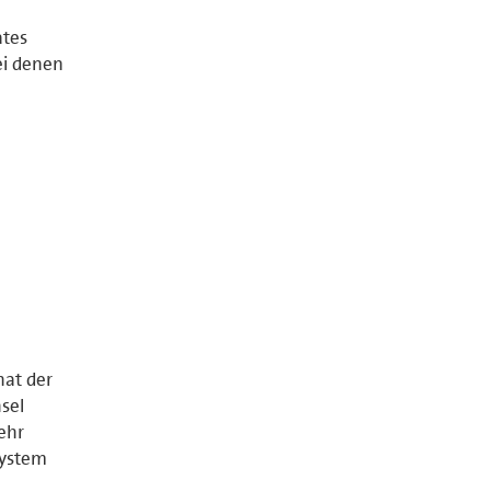
ates
ei denen
nat der
sel
ehr
System