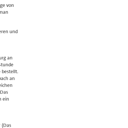
ige von
 man
ieren und
urg an
 Stunde
bestellt.
bach an
eichen
 Das
n ein
 (Das