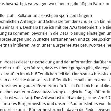
us beschäftigt, weswegen wir einen regelmäßigen Fahrplan
ollstuhl, Rollator und sonstigen sperrigen Dingen?
nlichen Anfangs- und Schlusszeiten der Schule? Ich bin mir
 einfallen. Deshalb habe ich mit der AVG telefoniert. Sie bie
ung zu kommen, bevor sie in die Detailplanung einsteigen un
e Forderungen und Wünsche aufzunehmen und zu berücksicht
 zeitnah initiieren. Auch unser Bürgermeister befürwortet eine
m Prozess dieser Entscheidung und der Information darüber v
 eher zufällig erfahren, dass es Überlegungen gibt, die reg
daraufhin im nichtöffentlichen Teil der Finanzausschusssitz
 an der Sache dran sei. Nichtöffentlich deshalb um erstmal 
Verunsicherung auszulösen. Nun dürfte ich Euch nicht mal die
in einer weiteren Ausschusssitzung die gleiche Frage öffentli
a, da ist was dran). Die Antwort ist in etwa die gleiche. Am 2.7.
 unseres Bürgermeisters und unseres Bauamtsleiters von di
 sei dort so unser Bürgermeister, nicht davon die Rede gewesen