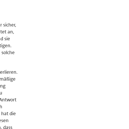
 sicher,
tet an,
d sie
igen.
 solche
erlieren.
elmäßige
ung
zu
 Antwort
ch
 hat die
esen
, dass