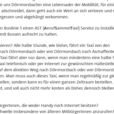
ür uns Dörrmorsbacher eine Lebensader der Mobilität, für ein
 abschneidet, dann geht auch ein Wert an sich verloren und
vergessen und abgehängt vorkommen.
er Buslinie 5 einen AST (
A
nruf
S
ammel
T
axi) Service zu install
 mit Bussen aufrecht zu halten.
nieren? Alle halbe Stunde, wie bisher, fährt ein Taxi von den
 5 nach Dörrmorsbach oder von Dörrmorsbach nach Aschaffenb
es Taxi fährt aber nur dann, wenn man mindestens eine halbe
xi telefonisch oder per Internet zur gewünschten Haltestelle 
auf dem direkten Weg nach Dörrmorsbach oder von Dörrmors
ren. Man muss auch dieses Taxi, wenn man regelmäßig zur gl
stellen, sondern kann es für einen ganzen Zeitraum bestellen.
ht, und soll auch nicht mehr kosten als bisher, dennoch bleibe
ürgerInnen, die weder Handy noch Internet besitzen?
hwelle insbesondere von älteren MitbürgerInnen anzurufen?