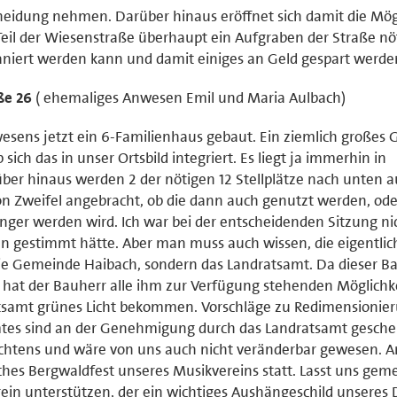
eidung nehmen. Darüber hinaus eröffnet sich damit die Mög
eil der Wiesenstraße überhaupt ein Aufgraben der Straße nöt
saniert werden kann und damit einiges an Geld gespart werde
ße 26
( ehemaliges Anwesen Emil und Maria Aulbach)
esens jetzt ein 6-Familienhaus gebaut. Ein ziemlich großes
sich das in unser Ortsbild integriert. Es liegt ja immerhin in
ber hinaus werden 2 der nötigen 12 Stellplätze nach unten a
n Zweifel angebracht, ob die dann auch genutzt werden, ode
nger werden wird. Ich war bei der entscheidenden Sitzung ni
gen gestimmt hätte. Aber man muss auch wissen, die eigentlic
ie Gemeinde Haibach, sondern das Landratsamt. Da dieser B
 hat der Bauherr alle ihm zur Verfügung stehenden Möglichk
samt grünes Licht bekommen. Vorschläge zu Redimensionier
tes sind an der Genehmigung durch das Landratsamt geschei
 rechtens und wäre von uns auch nicht veränderbar gewesen. 
ches Bergwaldfest unseres Musikvereins statt. Lasst uns ge
ein unterstützen, der ein wichtiges Aushängeschild unseres 