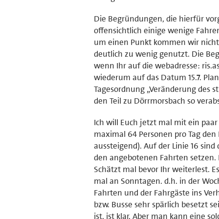
Die Begründungen, die hierfür vorg
offensichtlich einige wenige Fahr
um einen Punkt kommen wir nicht
deutlich zu wenig genutzt. Die Beg
wenn Ihr auf die webadresse: ris.a
wiederum auf das Datum 15.7. Plan
Tagesordnung „Veränderung des stä
den Teil zu Dörrmorsbach so verab
Ich will Euch jetzt mal mit ein pa
maximal 64 Personen pro Tag den B
aussteigend). Auf der Linie 16 sin
den angebotenen Fahrten setzen. 
Schätzt mal bevor Ihr weiterlest. Es
mal an Sonntagen. d.h. in der Woc
Fahrten und der Fahrgäste ins Verhäl
bzw. Busse sehr spärlich besetzt s
ist, ist klar. Aber man kann eine 