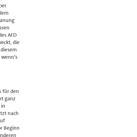
ber
llem
Planung
ssen
 des AFD
eckt, die
u diesem
r wenn‘s
s für den
ht ganz
 in
etzt nach
auf
or Beginn
anderen