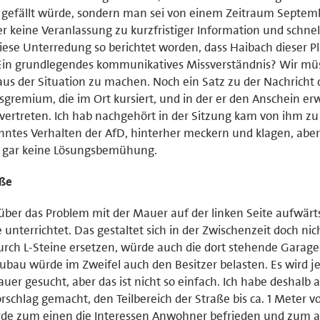
i gefällt würde, sondern man sei von einem Zeitraum Septem
 keine Veranlassung zu kurzfristiger Information und schne
diese Unterredung so berichtet worden, dass Haibach dieser 
Ein grundlegendes kommunikatives Missverständnis? Wir mü
aus der Situation zu machen. Noch ein Satz zu der Nachricht
gremium, die im Ort kursiert, und in der er den Anschein erw
vertreten. Ich hab nachgehört in der Sitzung kam von ihm z
anntes Verhalten der AfD, hinterher meckern und klagen, abe
 gar keine Lösungsbemühung.
aße
über das Problem mit der Mauer auf der linken Seite aufwärt
nterrichtet. Das gestaltet sich in der Zwischenzeit doch nic
urch L-Steine ersetzen, würde auch die dort stehende Garage
ubau würde im Zweifel auch den Besitzer belasten. Es wird j
r gesucht, aber das ist nicht so einfach. Ich habe deshalb 
chlag gemacht, den Teilbereich der Straße bis ca. 1 Meter v
ürde zum einen die Interessen Anwohner befrieden und zum 